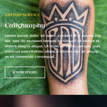
TATTOO SERVICE
Calighraphy
Lorem ipsum dolor sit amet, consectetur adipiscing
elit, sed do eiusmod tempor incididunt ut labore et
dolore magna aliqua. Ut enim ad minim veniam, quis
nostrud exercitation ullamco laboris nisi ut aliquip
ex ea commodo consequat.
KNOW MORE