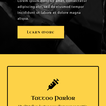
Lorem ipsum dolor sit amet, consectetur
adipiscing elit, sed do eiusmod tempor
incididunt ut labore et dolore magna
aliqua.
LEARN MORE
Tattoo Parlor