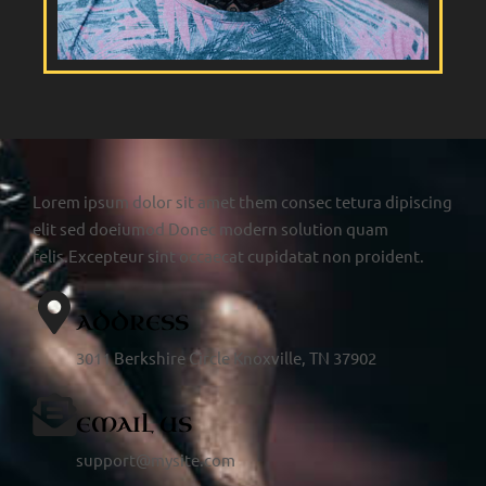
Lorem ipsum dolor sit amet them consec tetura dipiscing
elit sed doeiumod Donec modern solution quam
felis.Excepteur sint occaecat cupidatat non proident.
ADDRESS
3011 Berkshire Circle Knoxville, TN 37902
EMAIL US
support@mysite.com