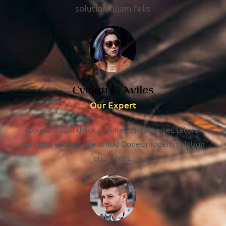
solution quam felis
Evelyn E. Aviles
Our Expert
Lorem ipsum dolor sit amet them consec tetura
dipiscing elit sed doeiumod Donec modern solution
quam felis.