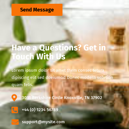
Send Message
Have a Questions? Get in
Touch With Us
Lorem ipsum dolor sit amet them consec tetura
dipiscing elit sed doeiumod Donec modern solution
quam felis.
3011 Berkshire Circle Knoxville, TN 37902
+44 (0) 1234 56789
support@mysite.com