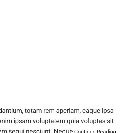
udantium, totam rem aperiam, eaque ipsa
 enim ipsam voluptatem quia voluptas sit
atem sequi nesciunt. Neque
Continue Reading…