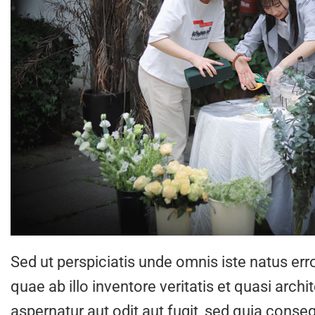
Sed ut perspiciatis unde omnis iste natus e
quae ab illo inventore veritatis et quasi arc
aspernatur aut odit aut fugit, sed quia cons