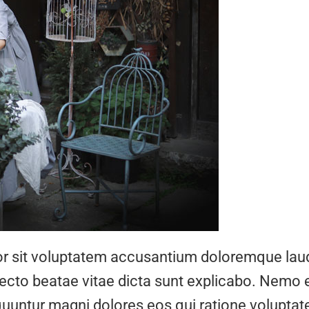
rror sit voluptatem accusantium doloremque la
hitecto beatae vitae dicta sunt explicabo. Nemo
equuntur magni dolores eos qui ratione volupt